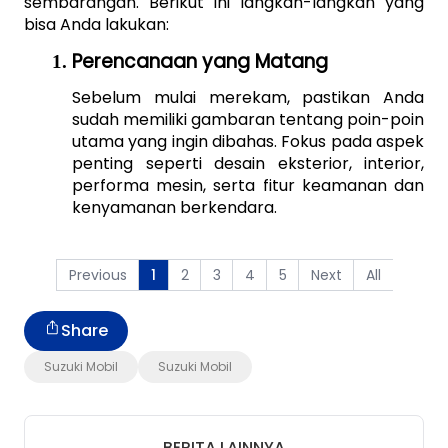
sembarangan. Berikut ini langkah-langkah yang 
bisa Anda lakukan:
Perencanaan yang Matang
Sebelum mulai merekam, pastikan Anda 
sudah memiliki gambaran tentang poin-poin 
utama yang ingin dibahas. Fokus pada aspek 
penting seperti desain eksterior, interior, 
performa mesin, serta fitur keamanan dan 
kenyamanan berkendara. 
Previous
2
3
4
5
Next
All
1
Share
Suzuki Mobil
Suzuki Mobil
BERITA LAINNYA