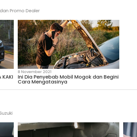
13 July 2026
ga Naik Mobil
Dampak Membiarkan Karet
Rusak Terlalu Lama
ity
 dari Suzuki dan Promo Dealer