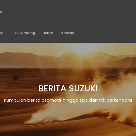
g Perkasa Motor
Produk
Servis
Suku Cadang
Berita
Kontak
BERITA SU
Kumpulan berita otomotif hingga t