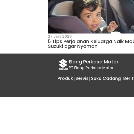
9 December 2021
INILAH PENYEBAB BUNYI 
- KAKI MOBIL
Tips dan Trik 
Kumpulan tips dan trik berk