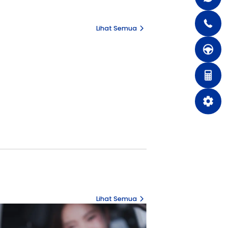
24 June 2026
 Pintu Bagasi
Apa yang Membuat Sebuah
Memiliki Nilai Jual Tinggi?