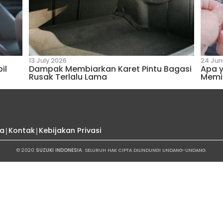
8 November 2021
GLUDUK PADA KAKI
Ini Dia Penyebab Mobil M
Cara Mengatasinya
Suzuki
endara dari Suzuki