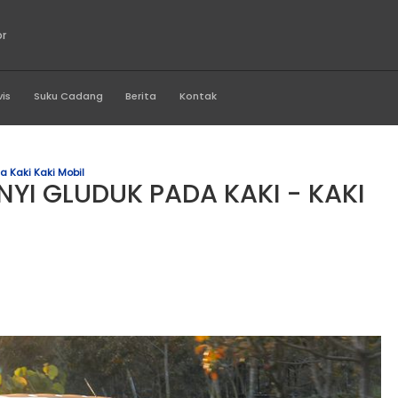
g Perkasa Motor
Produk
Servis
Suku Cadang
Berita
Kontak
unyi Gluduk Pada Kaki Kaki Mobil
BAB BUNYI GLUDUK PADA K
Admin Dealer