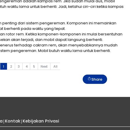
ada sistem pengereman adalah kampas rem. Jika suda
rem dan butuh waktu lama untuk berhenti. Jadi, ketahui
is
pakan bagian penting dari sistem pengereman. Komp
n mobil dapat berhenti pada waktu yang tepat.
a kaliper rem dan rotor rem. Ketika komponen-kompone
m rem, gesekan akan terjadi, dan mobil dapat langs
yang terus-menerus terhadap cakram rem, akan me
masalah pada sistem pengereman. Mobil butuh waktu lam