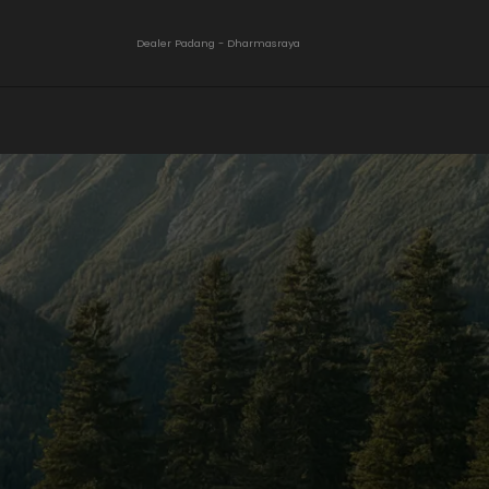
Dealer Pa