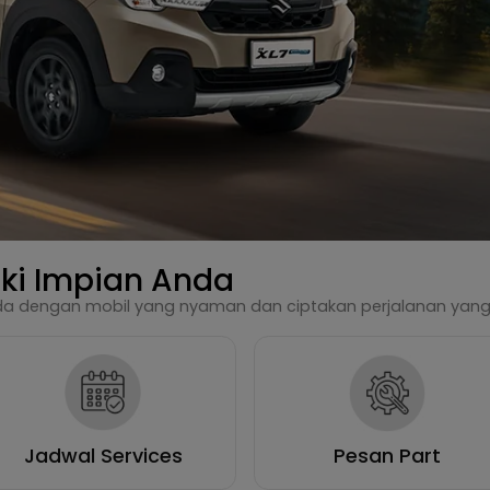
l Suzuki Impian Anda